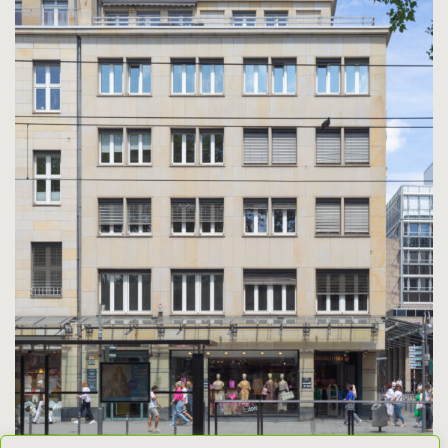
initiative.umbau
Über die Initiative
Offener Brief an die Stadt Köln
Unsere Forderungen
Neuigkeiten
Gefährdete Objekte / Beispiele
Pressekit
infomationen